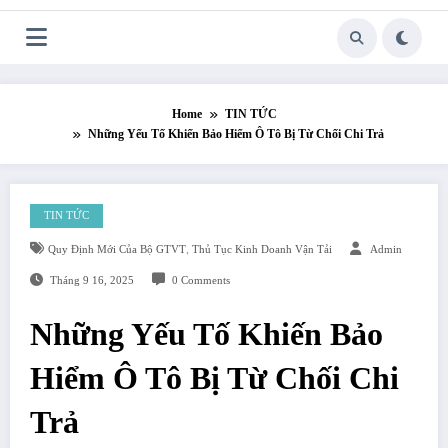
Skip
to
content
Home
TIN TỨC
Những Yếu Tố Khiến Bảo Hiểm Ô Tô Bị Từ Chối Chi Trả
TIN TỨC
Quy Định Mới Của Bộ GTVT
,
Thủ Tục Kinh Doanh Vận Tải
Admin
Tháng 9 16, 2025
0 Comments
Những Yếu Tố Khiến Bảo
Hiểm Ô Tô Bị Từ Chối Chi
Trả