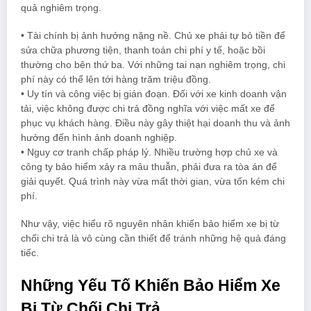
quả nghiêm trọng.
• Tài chính bị ảnh hưởng nặng nề. Chủ xe phải tự bỏ tiền để
sửa chữa phương tiện, thanh toán chi phí y tế, hoặc bồi
thường cho bên thứ ba. Với những tai nạn nghiêm trọng, chi
phí này có thể lên tới hàng trăm triệu đồng.
• Uy tín và công việc bị gián đoạn. Đối với xe kinh doanh vận
tải, việc không được chi trả đồng nghĩa với việc mất xe để
phục vụ khách hàng. Điều này gây thiệt hại doanh thu và ảnh
hưởng đến hình ảnh doanh nghiệp.
• Nguy cơ tranh chấp pháp lý. Nhiều trường hợp chủ xe và
công ty bảo hiểm xảy ra mâu thuẫn, phải đưa ra tòa án để
giải quyết. Quá trình này vừa mất thời gian, vừa tốn kém chi
phí.
Như vậy, việc hiểu rõ nguyên nhân khiến bảo hiểm xe bị từ
chối chi trả là vô cùng cần thiết để tránh những hệ quả đáng
tiếc.
Những Yếu Tố Khiến Bảo Hiểm Xe
Bị Từ Chối Chi Trả