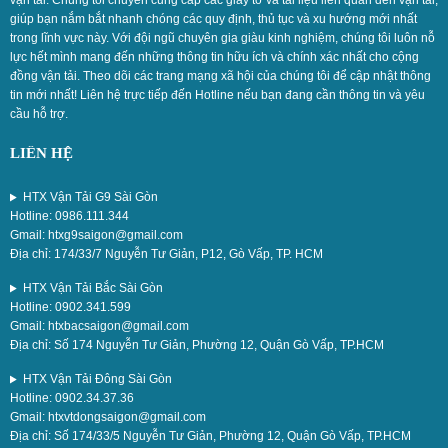
giúp bạn nắm bắt nhanh chóng các quy định, thủ tục và xu hướng mới nhất
trong lĩnh vực này. Với đội ngũ chuyên gia giàu kinh nghiệm, chúng tôi luôn nỗ
lực hết mình mang đến những thông tin hữu ích và chính xác nhất cho cộng
đồng vận tải. Theo dõi các trang mạng xã hội của chúng tôi để cập nhật thông
tin mới nhất! Liên hệ trực tiếp đến Hotline nếu bạn đang cần thông tin và yêu
cầu hỗ trợ.
LIÊN HỆ
HTX Vận Tải G9 Sài Gòn
Hotline: 0986.111.344
Gmail: htxg9saigon@gmail.com
Địa chỉ: 174/33/7 Nguyễn Tư Giản, P12, Gò Vấp, TP. HCM
HTX Vận Tải Bắc Sài Gòn
Hotline: 0902.341.599
Gmail: htxbacsaigon@gmail.com
Địa chỉ: Số 174 Nguyễn Tư Giản, Phường 12, Quận Gò Vấp, TP.HCM
HTX Vận Tải Đông Sài Gòn
Hotline: 0902.34.37.36
Gmail: htxvtdongsaigon@gmail.com
Địa chỉ: Số 174/33/5 Nguyễn Tư Giản, Phường 12, Quận Gò Vấp, TP.HCM