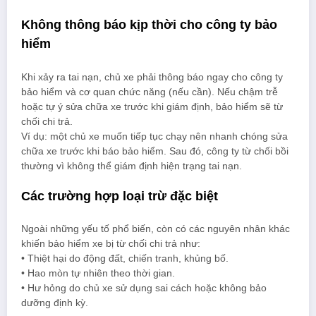
Không thông báo kịp thời cho công ty bảo
hiểm
Khi xảy ra tai nạn, chủ xe phải thông báo ngay cho công ty
bảo hiểm và cơ quan chức năng (nếu cần). Nếu chậm trễ
hoặc tự ý sửa chữa xe trước khi giám định, bảo hiểm sẽ từ
chối chi trả.
Ví dụ: một chủ xe muốn tiếp tục chạy nên nhanh chóng sửa
chữa xe trước khi báo bảo hiểm. Sau đó, công ty từ chối bồi
thường vì không thể giám định hiện trạng tai nạn.
Các trường hợp loại trừ đặc biệt
Ngoài những yếu tố phổ biến, còn có các nguyên nhân khác
khiến bảo hiểm xe bị từ chối chi trả như:
• Thiệt hại do động đất, chiến tranh, khủng bố.
• Hao mòn tự nhiên theo thời gian.
• Hư hỏng do chủ xe sử dụng sai cách hoặc không bảo
dưỡng định kỳ.