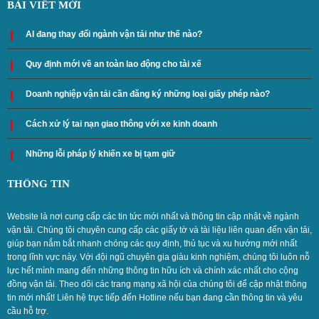
BÀI VIẾT MỚI
AI đang thay đổi ngành vận tải như thế nào?
Quy định mới về an toàn lao động cho tài xế
Doanh nghiệp vận tải cần đăng ký những loại giấy phép nào?
Cách xử lý tai nạn giao thông với xe kinh doanh
Những lỗi pháp lý khiến xe bị tạm giữ
THÔNG TIN
Website là nơi cung cấp các tin tức mới nhất và thông tin cập nhật về ngành
vận tải. Chúng tôi chuyên cung cấp các giấy tờ và tài liệu liên quan đến vận tải,
giúp bạn nắm bắt nhanh chóng các quy định, thủ tục và xu hướng mới nhất
trong lĩnh vực này. Với đội ngũ chuyên gia giàu kinh nghiệm, chúng tôi luôn nỗ
lực hết mình mang đến những thông tin hữu ích và chính xác nhất cho cộng
đồng vận tải. Theo dõi các trang mạng xã hội của chúng tôi để cập nhật thông
tin mới nhất! Liên hệ trực tiếp đến Hotline nếu bạn đang cần thông tin và yêu
cầu hỗ trợ.