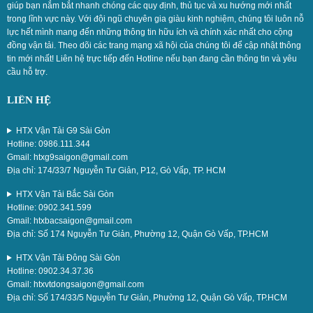
giúp bạn nắm bắt nhanh chóng các quy định, thủ tục và xu hướng mới nhất
trong lĩnh vực này. Với đội ngũ chuyên gia giàu kinh nghiệm, chúng tôi luôn nỗ
lực hết mình mang đến những thông tin hữu ích và chính xác nhất cho cộng
đồng vận tải. Theo dõi các trang mạng xã hội của chúng tôi để cập nhật thông
tin mới nhất! Liên hệ trực tiếp đến Hotline nếu bạn đang cần thông tin và yêu
cầu hỗ trợ.
LIÊN HỆ
HTX Vận Tải G9 Sài Gòn
Hotline: 0986.111.344
Gmail: htxg9saigon@gmail.com
Địa chỉ: 174/33/7 Nguyễn Tư Giản, P12, Gò Vấp, TP. HCM
HTX Vận Tải Bắc Sài Gòn
Hotline: 0902.341.599
Gmail: htxbacsaigon@gmail.com
Địa chỉ: Số 174 Nguyễn Tư Giản, Phường 12, Quận Gò Vấp, TP.HCM
HTX Vận Tải Đông Sài Gòn
Hotline: 0902.34.37.36
Gmail: htxvtdongsaigon@gmail.com
Địa chỉ: Số 174/33/5 Nguyễn Tư Giản, Phường 12, Quận Gò Vấp, TP.HCM